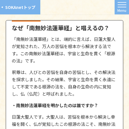
SOKAnetトップ
なぜ「南無妙法蓮華経」と唱えるの？
「南無妙法蓮華経」とは、端的に言えば、日蓮大聖人
が覚知された、万人の苦悩を根本から解決する法で
す。この南無妙法蓮華経は、宇宙と生命を貫く「根源
の法」です。
釈尊は、人びとの苦悩を自身の苦悩とし、その解決法
を探求しました。その結果、宇宙と生命を貫く永遠に
して不変である根源の法を、自身の生命の内に覚知
し、仏（仏陀）と呼ばれました。
・南無妙法蓮華経を明かしたのは誰ですか？
日蓮大聖人です。大聖人は、苦悩を根本から解決し幸
福を開く、仏が覚知したこの根源の法こそ、南無妙法