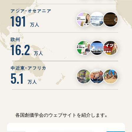
音楽活動
友人葬
初代会長・牧口常三郎先生
座談会御書ｅ講義
創価学会 社会憲章
アジア・オセアニア
関連リンク
展示活動
191
彼岸
第2代会長・戸田城聖先生
小説『新・人間革命』『人間革命』要旨
組織・機構
教育本部の活動
万人
創価学会総本部
第3代会長・池田大作先生
御書検索［新版］
会長・理事長・各部長の紹介
ご意見
図書贈呈
墓地公園・納骨堂
沿革
欧州
ご利用にあたって
16.2
聖教電子版
略年表
万人
聖教ブックストア
入会について
soka youth media
中近東・アフリカ
関連団体
5.1
Soka Gakkai グローバルサイト
道府県中心会館
万人
SGIピースサイト
SOKA PICKS
すべて見る
各国創価学会のウェブサイトを紹介します。