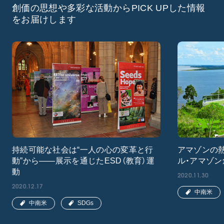
創価の思想や多彩な活動からPICK UPした情報
をお届けします
持続可能な社会は“一人の心の変革と行
アマゾンの
動”から――展示を通じたESD（教育）運
ル・アマゾ
動
2020.11.30
2020.12.17
中南米
中南米
SDGs