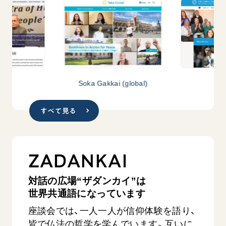
ド
Soka Gakkai (global)
ア
【被爆証言】母子で受け継ぐ「ナガサキの
【被爆証
心」 長崎県 吉岡加…
広島県 
すべて見る
2026.08.09
2026.08.0
SDGs
平和
動画
SDG
ZADANKAI
証言
長崎
証言
対話の広場“ザダンカイ”は
世界共通語になっています
座談会では、一人一人が信仰体験を語り、
皆で仏法の哲学を学んでいます。互いに