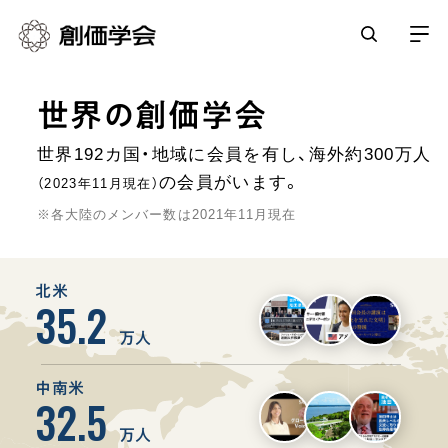
世界の創価学会
創価学会とは
世界192カ国・地域に会員を有し、海外約300万人
人間革命
日常の活動
の会員がいます。
（2023年11月現在）
自他共の幸福
※各大陸のメンバー数は2021年11月現在
学会永遠の五指針
祈り
平和・文化・教育
朝晩の祈り（勤行・唱題）
御本尊
「平和の文化」を構築
北米
座談会
聖典
世界の創価学会
35.2
核兵器の廃絶に向け連帯を拡大
仏法を学ぶ
日蓮大聖人の仏法（教学入門）
万人
各国ウェブサイト
「人権文化」「ジェンダー平等」を促進
仏法を語る
基本情報
釈尊～法華経
世界の創価学会の歴史
中南米
「持続可能な開発目標（SDGs）」の取り組み
主な行事
32.5
日蓮大聖人
創価学会 会憲
人道支援
会員サポート
年間の活動について
創価学会の三代会長
万人
創価学会 会則