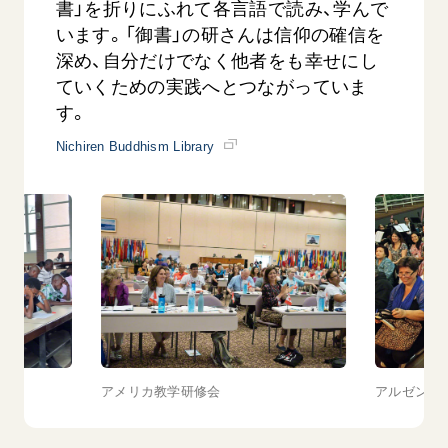
書」を折りにふれて各言語で読み、学んで
います。「御書」の研さんは信仰の確信を
深め、自分だけでなく他者をも幸せにし
ていくための実践へとつながっていま
す。
Nichiren Buddhism Library
アメリカ教学研修会
アルゼンチ