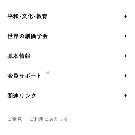
自他共の幸福
学会永遠の五指針
祈り
平和・文化・教育
朝晩の祈り（勤行・唱題）
御本尊
「平和の文化」を構築
座談会
聖典
世界の創価学会
核兵器の廃絶、軍縮に向け連帯を拡大
仏法を学ぶ
日蓮大聖人の仏法（教学入門）
各国WEBSITE
「人権文化」「ジェンダー平等」を促進
仏法を語る
釈尊～法華経
基本情報
世界の創価学会の歴史
「持続可能な開発目標（SDGs）」の取り組み
主な行事
日蓮大聖人
創価学会 会憲
人道支援
年間の活動について
創価学会の三代会長
会員サポート
創価学会 会則
音楽活動
友人葬
初代会長・牧口常三郎先生
座談会御書ｅ講義
創価学会 社会憲章
展示活動
彼岸
第2代会長・戸田城聖先生
関連リンク
小説『新・人間革命』『人間革命』要旨
組織・機構
教育本部の活動
第3代会長・池田大作先生
創価学会総本部
御書検索［新版］
会長・理事長・各部長紹介
図書贈呈
ご意見
ご利用にあたって
墓地公園・納骨堂
沿革
聖教電子版
略年表