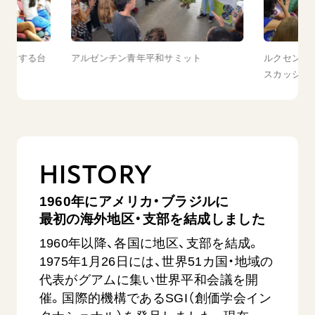
紹介する台
アルゼンチン青年平和サミット
ルクセンブ
スカッショ
HISTORY
1960年にアメリカ・ブラジルに
最初の海外地区・支部を結成しました
1960年以降、各国に地区、支部を結成。
1975年1月26日には、世界51カ国・地域の
代表がグアムに集い世界平和会議を開
催。国際的機構であるSGI（創価学会イン