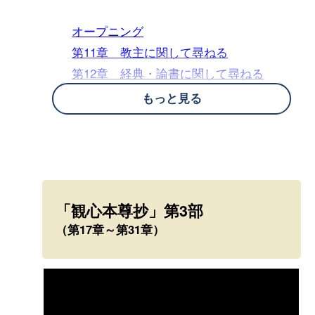
オープニング
第11章 教主に関して尋ねる
第12章 経典・論書に関して尋ねる
第13章 経典・論書に関する難問に答え
もっと見る
る
第14章 教主の難問に答えるにあたり、
まず難信難解を示す
第15章 教主に関する難問に答える
第16章 受持即観心を明かす
「観心本尊抄」第3部
（第17章～第31章）