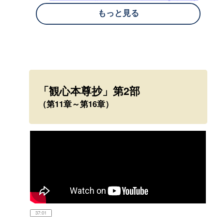
一念三千は明かされていない
もっと見る
第3章 一念三千は前代未聞の優れた教え
第4章 一念三千は有情と非情にわたる
第5章 観心の意味
第6章 十界互具の文を引く
第7章 難信難解を示す
「観心本尊抄」第2部
第8章 自身の心に具わる六道
（第11章～第16章）
第9章 自身の心に具わる三乗
第10章 凡夫の心に具わる仏界
37:01