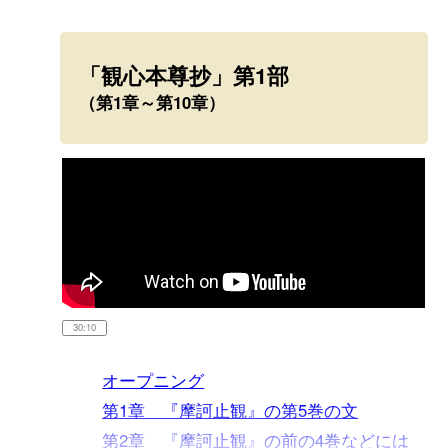
「観心本尊抄」第1部
（第1章～第10章）
30:10
オープニング
第1章 『摩訶止観』の第5巻の文
第2章 『摩訶止観』の前の4巻などには