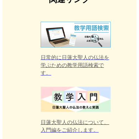
末法
第30章 仏の予言を明かす
第31章 総結
日常的に日蓮大聖人の仏法を
学ぶための教学用語検索で
す。
日蓮大聖人の仏法について、
入門編をご紹介します。