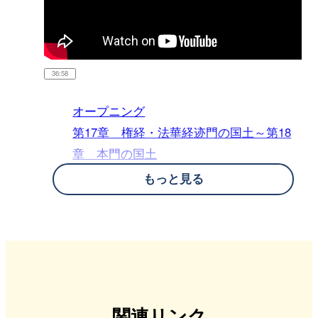
36:58
オープニング
第17章 権経・法華経迹門の国土～第18
章 本門の国土
第19章 本門の本尊を明かす
もっと見る
第20章 末法に出現する本尊を尋ねる～
第25章 法華経で成仏する対象の中心
第26章 本門の序分の文を引く
第27章 本門の正宗分の文を引く
第28章 本門の流通分の文を引く
第29章 地涌の菩薩が出現する時は悪世
関連リンク