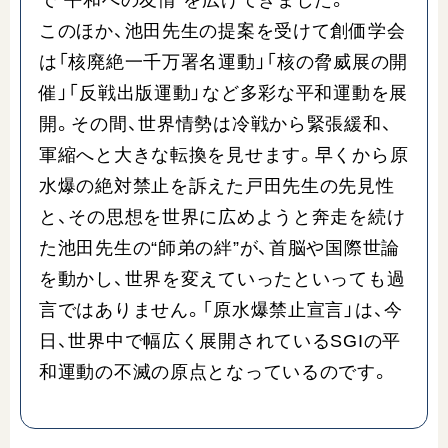
で“平和への友情”を広げてきました。
このほか、池田先生の提案を受けて創価学会
は「核廃絶一千万署名運動」「核の脅威展の開
催」「反戦出版運動」など多彩な平和運動を展
開。その間、世界情勢は冷戦から緊張緩和、
軍縮へと大きな転換を見せます。早くから原
水爆の絶対禁止を訴えた戸田先生の先見性
と、その思想を世界に広めようと奔走を続け
た池田先生の“師弟の絆”が、首脳や国際世論
を動かし、世界を変えていったといっても過
言ではありません。「原水爆禁止宣言」は、今
日、世界中で幅広く展開されているSGIの平
和運動の不滅の原点となっているのです。