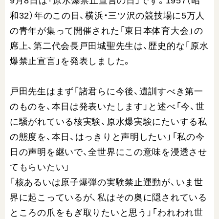
9月8日は「原水爆禁止宣言の日」です。1957（昭
和32）年のこの日、横浜・三ツ沢の競技場に5万人
の青年が集って開催された「東日本体育大会」の
席上、第二代会長戸田城聖先生は、歴史的な「原水
爆禁止宣言」を発表しました。
戸田先生はまず「諸君らに今後、遺訓すべき第一
のものを、本日は発表いたします」と述べ「今、世
に騒がれている核実験、原水爆実験にたいする私
の態度を、本日、はっきりと声明したい」「私の今
日の声明を継いで、全世界にこの意味を浸透させ
てもらいたい」
「核あるいは原子爆弾の実験禁止運動が、いま世
界に起こっているが、私はその奥に隠されている
ところの爪をもぎ取りたいと思う」「われわれ世